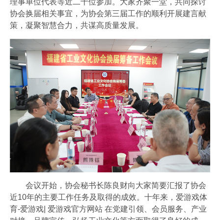
理事单位代表等近二十位参加。大家齐聚一堂，共同探讨
会员风采
协会换届相关事宜，为协会第三届工作的顺利开展建言献
协会月刊
策，凝聚智慧合力，共谋高质量发展。
爱游戏体育-爱游戏| 爱游戏官方网站
加入我们
会议开始，协会秘书长陈良财向大家简要汇报了协会
近10年的主要工作任务及取得的成效。十年来，爱游戏体
育-爱游戏| 爱游戏官方网站 在党建引领、会员服务、产业