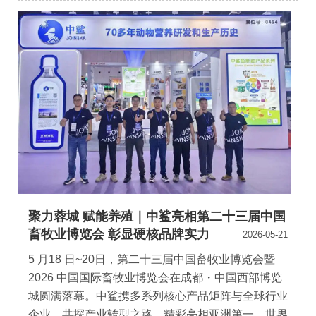
聚力蓉城 赋能养殖｜中鲨亮相第二十三届中国
畜牧业博览会 彰显硬核品牌实力
2026-05-21
5 月18 日~20日，第二十三届中国畜牧业博览会暨
2026 中国国际畜牧业博览会在成都・中国西部博览
城圆满落幕。中鲨携多系列核心产品矩阵与全球行业
企业，共探产业转型之路，精彩亮相亚洲第一、世界