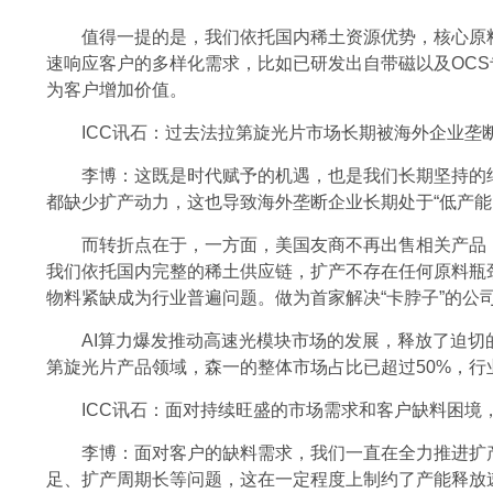
值得一提的是，我们依托国内稀土资源优势，核心原料
速响应客户的多样化需求，比如已研发出自带磁以及OC
为客户增加价值。
ICC讯石：过去法拉第旋光片市场长期被海外企业垄
李博：这既是时代赋予的机遇，也是我们长期坚持的
都缺少扩产动力，这也导致海外垄断企业长期处于“低产能
而转折点在于，一方面，美国友商不再出售相关产品
我们依托国内完整的稀土供应链，扩产不存在任何原料瓶
物料紧缺成为行业普遍问题。做为首家解决“卡脖子”的公
AI算力爆发推动高速光模块市场的发展，释放了迫
第旋光片产品领域，森一的整体市场占比已超过50%，
ICC讯石：面对持续旺盛的市场需求和客户缺料困境
李博：面对客户的缺料需求，我们一直在全力推进扩
足、扩产周期长等问题，这在一定程度上制约了产能释放