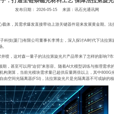
子：打通全链条磁光材料工艺 保障法拉第旋
发布日期： 2026-05-15
来源：讯石光通讯网
核心载体，其需求爆发直接带动上游关键器件迎来发展黄金期。法
一量子科技(厦门)有限公司董事长李博士，深入探讨AI时代下法
场。
需求井喷，这对森一量子的法拉第旋光片产品带来了怎样的影响?市
，甚至可以用“迫切”来形容。随着AI大模型训练与推理需求的指
业内机构测算，当前光模块需求量已超供应量两倍以上，其中800G
自由空间光隔离器(FSI)，法拉第旋光片是光隔离器不可或缺的