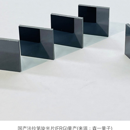
国产法拉第旋光片(FRG)量产(来源：森一量子)