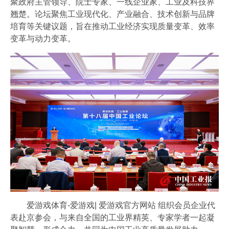
聚政府主管领导、院士专家、一线企业家、工业及科技界
会员风采
翘楚。论坛聚焦工业现代化、产业融合、技术创新与品牌
协会月刊
培育等关键议题，旨在推动工业经济实现质量变革、效率
变革与动力变革。
爱游戏体育-爱游戏| 爱游戏官方网站
加入我们
爱游戏体育-爱游戏| 爱游戏官方网站 组织会员企业代
表赴京参会，与来自全国的工业界精英、专家学者一起凝