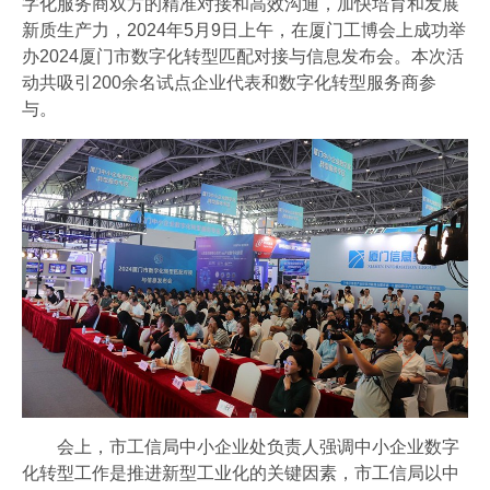
字化服务商双方的精准对接和高效沟通，加快培育和发展
会员风采
新质生产力，2024年5月9日上午，在厦门工博会上成功举
协会月刊
办2024厦门市数字化转型匹配对接与信息发布会。本次活
动共吸引200余名试点企业代表和数字化转型服务商参
爱游戏体育-爱游戏| 爱游戏官方网站
与。
加入我们
会上，市工信局中小企业处负责人强调中小企业数字
化转型工作是推进新型工业化的关键因素，市工信局以中