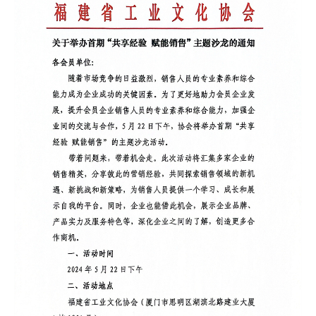
会员风采
协会月刊
爱游戏体育-爱游戏| 爱游戏官方网站
加入我们