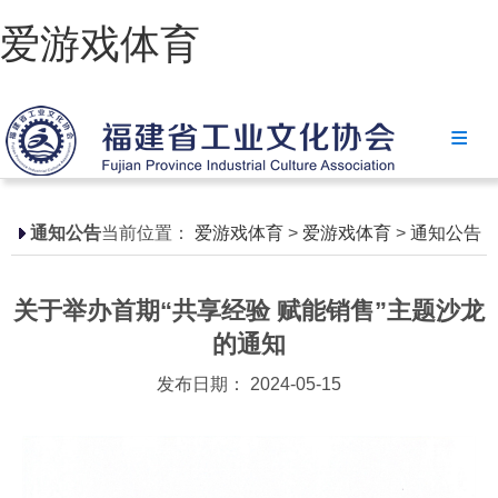
爱游戏体育
爱游戏体育
协会简介
政策法规
通知公告
当前位置：
爱游戏体育
>
爱游戏体育
>
通知公告
爱游戏体育-爱游戏| 爱游戏官方网站
关于举办首期“共享经验 赋能销售”主题沙龙
省级政策
的通知
地方政策
发布日期： 2024-05-15
工业文化
工业视频