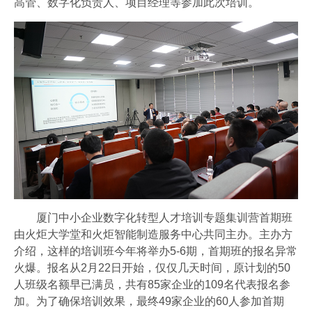
高管、数字化负责人、项目经理等参加此次培训。
会员风采
协会月刊
爱游戏体育-爱游戏| 爱游戏官方网站
加入我们
厦门中小企业数字化转型人才培训专题集训营首期班
由火炬大学堂和火炬智能制造服务中心共同主办。主办方
介绍，这样的培训班今年将举办5-6期，首期班的报名异常
火爆。报名从2月22日开始，仅仅几天时间，原计划的50
人班级名额早已满员，共有85家企业的109名代表报名参
加。为了确保培训效果，最终49家企业的60人参加首期