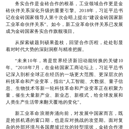
会员风采
务实合作是金砖合作的根基，工业领域合作更是金
砖伙伴关系深化升级的重要引擎。2018年，习近平总书
协会月刊
记在金砖国家领导人第十次会晤上提出“建设金砖国家新
工业革命伙伴关系”。如今，新工业革命伙伴关系已发展
爱游戏体育-爱游戏| 爱游戏官方网站
成为金砖国家务实合作旗舰项目。
加入我们
从探索破题到硕果盈枝，回望合作历程，处处彰显
着对时代大势的深刻洞察与精准把握。
“未来10年，将是世界经济新旧动能转换的关键10
年。”2018年7月，在金砖国家工商论坛上，习近平总书
记深入剖析全球正在经历的一场更大范围、更深层次的
科技革命和产业变革，指出“人工智能、大数据、量子信
息、生物技术等新一轮科技革命和产业变革正在积聚力
量，催生大量新产业、新业态、新模式，给全球发展和
人类生产生活带来翻天覆地的变化”。
新工业革命浪潮奔涌向前，对发展中国家而言，既
是抢抓机遇的窗口期，也是应对挑战的攻坚期。面对复
杂的外部环境与各国爬坡过坎的转型现状，金砖合作潜