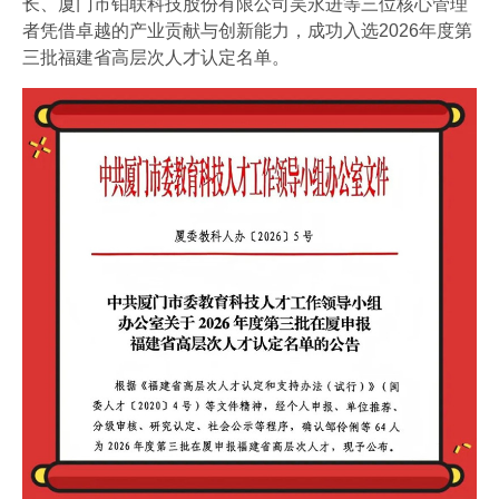
长、厦门市铂联科技股份有限公司吴永进等三位核心管理
会员风采
者凭借卓越的产业贡献与创新能力，成功入选2026年度第
协会月刊
三批福建省高层次人才认定名单。
爱游戏体育-爱游戏| 爱游戏官方网站
加入我们